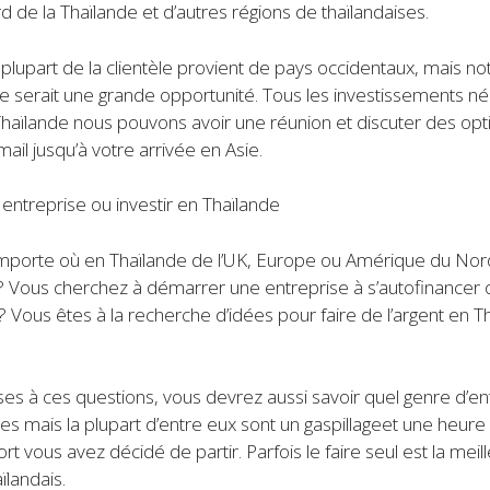
de la Thaïlande et d’autres régions de thaïlandaises.
lupart de la clientèle provient de pays occidentaux, mais not
, ce serait une grande opportunité. Tous les investissements 
haïlande nous pouvons avoir une réunion et discuter des option
l jusqu’à votre arrivée en Asie.
entreprise ou investir en Thaïlande
orte où en Thaïlande de l’UK, Europe ou Amérique du Nord ? L
née ? Vous cherchez à démarrer une entreprise à s’autofinance
? Vous êtes à la recherche d’idées pour faire de l’argent en T
es à ces questions, vous devrez aussi savoir quel genre d’ent
es mais la plupart d’entre eux sont un gaspillageet une heur
rt vous avez décidé de partir. Parfois le faire seul est la meill
ïlandais.