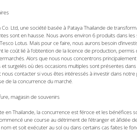
ires
. Ltd, une société basée à Pataya Thaïlande de transformat
entes sont en hausse. Nous avons environ 6 produits dans le
t Tesco Lotus. Mais pour ce faire, nous aurons besoin d’inves
le coût lié à l’obtention de la licence de production, permis 
permarchés. Alors que nous nous concentrons principalement 
is et surgelés où des occasions multiples sont présentes da
ît nous contacter si vous êtes intéressés à investir dans notr
lyse de la concurrence du marché.
ffure, magasin de souvenirs
en Thaïlande, la concurrence est féroce et les bénéfices sont 
ommencé une course au détriment de l’étranger et àl’idée de 
 nom et soit exécuter au sol ou dans certains cas faites le fonc