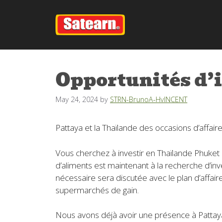
Skip
to
content
Opportunités d’
May 24, 2024
by
STRN-BrunoA-HvINCENT
Pattaya et la Thaïlande des occasions d’affair
Vous cherchez à investir en Thaïlande Phuket
d’aliments est maintenant à la recherche d’in
nécessaire sera discutée avec le plan d’affair
supermarchés de gain.
Nous avons déjà avoir une présence à Pattaya