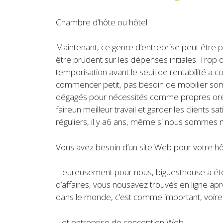
Chambre d’hôte ou hôtel
Maintenant, ce genre d’entreprise peut être plu
être prudent sur les dépenses initiales. Trop 
temporisation avant le seuil de rentabilité a
commencer petit, pas besoin de mobilier somp
dégagés pour nécessités comme propres oreil
faireun meilleur travail et garder les clients 
réguliers, il y a6 ans, même si nous sommes 
Vous avez besoin d’un site Web pour votre hô
Heureusement pour nous, biguesthouse a été c
d’affaires, vous nousavez trouvés en ligne apr
dans le monde, c’est comme important, voire 
Il et entreprise de conception Web