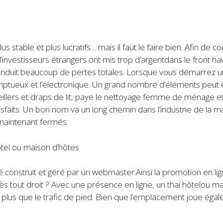
s stable et plus lucratifs… mais il faut le faire bien. Afin de
d’investisseurs étrangers ont mis trop d’argentdans le front h
 conduit beaucoup de pertes totales. Lorsque vous démarrez u
tueux et l’électronique. Un grand nombre d’éléments peut êt
lers et draps de lit, paye le nettoyage femme de ménage et
satisfaits. Un bon nom va un long chemin dans l’industrie de la
maintenant fermés.
tel ou maison d’hôtes
onstruit et géré par un webmaster.Ainsi la promotion en lign
ès tout droit ? Avec une présence en ligne, un thaï hôtelou ma
plus que le trafic de pied. Bien que l’emplacement joue éga