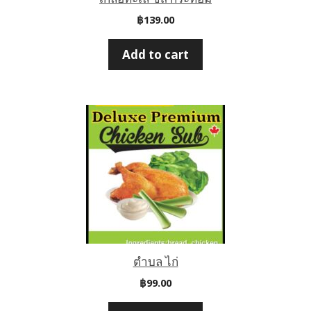
฿
139.00
Add to cart
ตำบล ไก่
฿
99.00