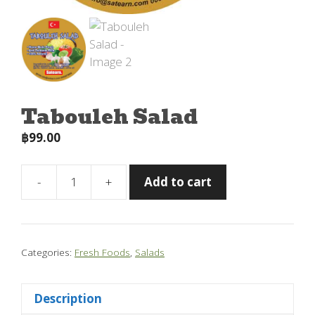
Tabouleh Salad
฿
99.00
-
+
Add to cart
Tabouleh
Salad
quantity
Categories:
Fresh Foods
,
Salads
Description