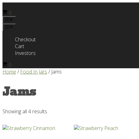
Skip
to
0
content
Menu
Menu
Checkout
Cart
Investors
0
Home
/
Food In Jars
/ Jams
Jams
Showing all 4 results