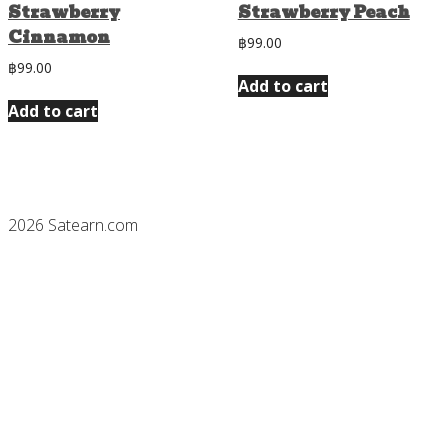
Strawberry
Strawberry Peach
Cinnamon
฿
99.00
฿
99.00
Add to cart
Add to cart
2026 Satearn.com